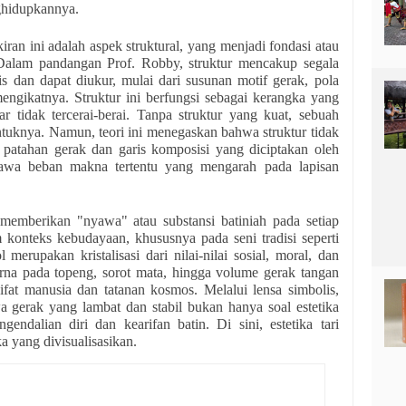
ghidupkannya.
ran ini adalah aspek struktural, yang menjadi fondasi atau
i. Dalam pandangan Prof. Robby, struktur mencakup segala
s dan dapat diukur, mulai dari susunan motif gerak, pola
engikatnya. Struktur ini berfungsi sebagai kerangka yang
r tidak tercerai-berai. Tanpa struktur yang kuat, sebuah
entuknya. Namun, teori ini menegaskan bahwa struktur tidak
p patahan gerak dan garis komposisi yang diciptakan oleh
bawa beban makna tertentu yang mengarah pada lapisan
 memberikan "nyawa" atau substansi batiniah pada setiap
 konteks kebudayaan, khususnya pada seni tradisi seperti
rupakan kristalisasi dari nilai-nilai sosial, moral, dan
arna pada topeng, sorot mata, hingga volume gerak tangan
sifat manusia dan tatanan kosmos. Melalui lensa simbolis,
 gerak yang lambat dan stabil bukan hanya soal estetika
endalian diri dan kearifan batin. Di sini, estetika tari
a yang divisualisasikan.