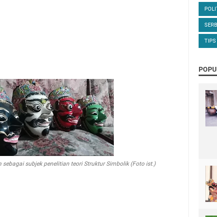
POLI
SERB
TIPS
POPU
bagai subjek penelitian teori Struktur Simbolik (Foto ist.)