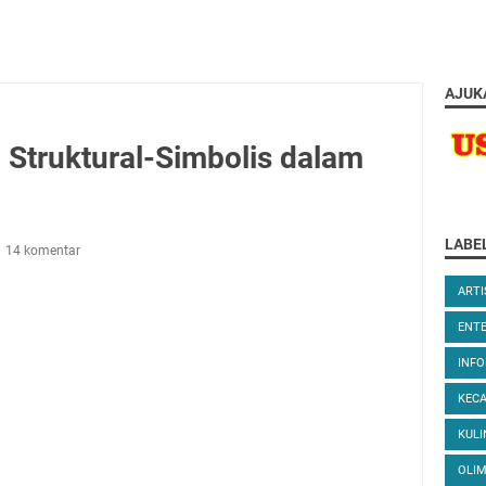
AJUK
 Struktural-Simbolis dalam
LABE
14 komentar
ARTI
ENT
INFO
KEC
KULI
OLIM