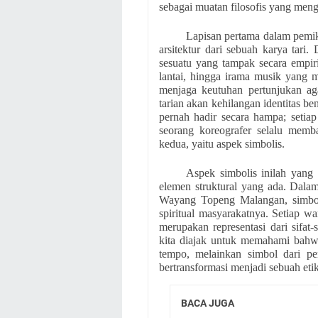
sebagai muatan filosofis yang men
Lapisan pertama dalam pemiki
arsitektur dari sebuah karya tar
sesuatu yang tampak secara empiri
lantai, hingga irama musik yang m
menjaga keutuhan pertunjukan aga
tarian akan kehilangan identitas b
pernah hadir secara hampa; setia
seorang koreografer selalu mem
kedua, yaitu aspek simbolis.
Aspek simbolis inilah yang
elemen struktural yang ada. Dalam
Wayang Topeng Malangan, simbol me
spiritual masyarakatnya. Setiap w
merupakan representasi dari sifat-
kita diajak untuk memahami bahwa
tempo, melainkan simbol dari peng
bertransformasi menjadi sebuah etik
BACA JUGA