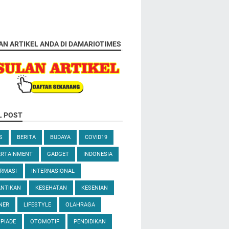
AN ARTIKEL ANDA DI DAMARIOTIMES
L POST
S
BERITA
BUDAYA
COVID19
ERTAINMENT
GADGET
INDONESIA
RMASI
INTERNASIONAL
ANTIKAN
KESEHATAN
KESENIAN
NER
LIFESTYLE
OLAHRAGA
PIADE
OTOMOTIF
PENDIDIKAN