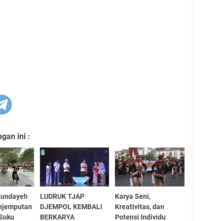
an ini :
Lundayeh
LUDRUK TJAP
Karya Seni,
enjemputan
DJEMPOL KEMBALI
Kreativitas, dan
 Suku
BERKARYA
Potensi Individu