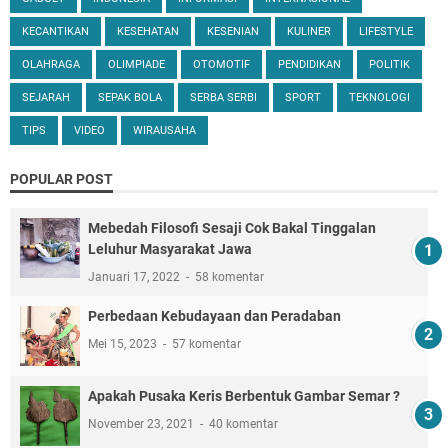
KECANTIKAN
KESEHATAN
KESENIAN
KULINER
LIFESTYLE
OLAHRAGA
OLIMPIADE
OTOMOTIF
PENDIDIKAN
POLITIK
SEJARAH
SEPAK BOLA
SERBA SERBI
SPORT
TEKNOLOGI
TIPS
VIDEO
WIRAUSAHA
POPULAR POST
Mebedah Filosofi Sesaji Cok Bakal Tinggalan
Leluhur Masyarakat Jawa
Januari 17, 2022
58 komentar
Perbedaan Kebudayaan dan Peradaban
Mei 15, 2023
57 komentar
Apakah Pusaka Keris Berbentuk Gambar Semar ?
November 23, 2021
40 komentar