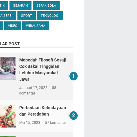
TIK
SEJARAH
SEPAK BOLA
A SERBI
SPORT
TEKNOLOGI
VIDEO
WIRAUSAHA
LAR POST
Mebedah Filosofi Sesaji
Cok Bakal Tinggalan
Leluhur Masyarakat
Jawa
Januari 17, 2022
58
komentar
Perbedaan Kebudayaan
dan Peradaban
Mei 15, 2023
57 komentar