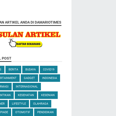
AN ARTIKEL ANDA DI DAMARIOTIMES
L POST
S
BERITA
BUDAYA
COVID19
ERTAINMENT
GADGET
INDONESIA
RMASI
INTERNASIONAL
ANTIKAN
KESEHATAN
KESENIAN
NER
LIFESTYLE
OLAHRAGA
PIADE
OTOMOTIF
PENDIDIKAN