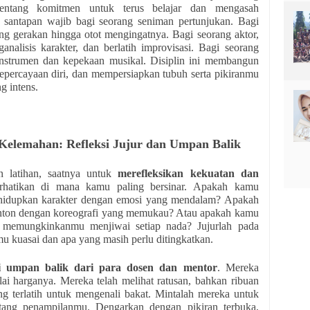
 tentang komitmen untuk terus belajar dan mengasah
ah santapan wajib bagi seorang seniman pertunjukan. Bagi
ang gerakan hingga otot mengingatnya. Bagi seorang aktor,
analisis karakter, dan berlatih improvisasi. Bagi seorang
k instrumen dan kepekaan musikal. Disiplin ini membangun
percayaan diri, dan mempersiapkan tubuh serta pikiranmu
g intens.
Kelemahan: Refleksi Jujur dan Umpan Balik
n latihan, saatnya untuk
merefleksikan kekuatan dan
rhatikan di mana kamu paling bersinar. Apakah kamu
idupkan karakter dengan emosi yang mendalam? Apakah
on dengan koreografi yang memukau? Atau apakah kamu
 memungkinkanmu menjiwai setiap nada? Jujurlah pada
mu kuasai dan apa yang masih perlu ditingkatkan.
i umpan balik dari para dosen dan mentor
. Mereka
lai harganya. Mereka telah melihat ratusan, bahkan ribuan
g terlatih untuk mengenali bakat. Mintalah mereka untuk
entang penampilanmu. Dengarkan dengan pikiran terbuka,