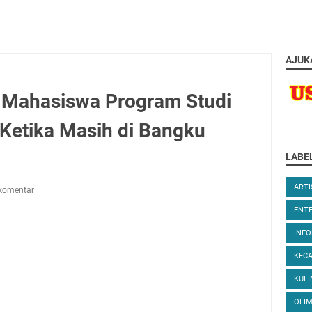
AJUK
 Mahasiswa Program Studi
 Ketika Masih di Bangku
LABE
ARTI
komentar
ENT
INFO
KEC
KULI
OLIM