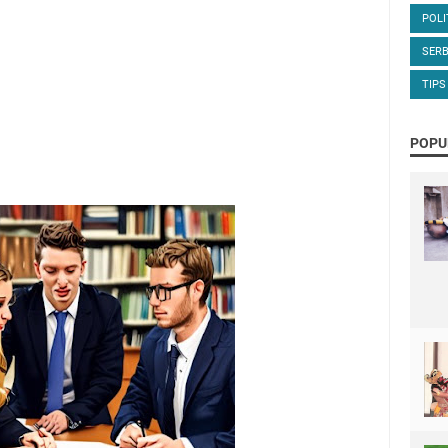
POLI
SERB
TIPS
POPU