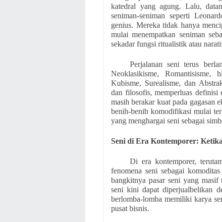
katedral yang agung. Lalu, data
seniman-seniman seperti Leonard
genius. Mereka tidak hanya mencip
mulai menempatkan seniman sebag
sekadar fungsi ritualistik atau nar
Perjalanan seni terus berl
Neoklasikisme, Romantisisme, h
Kubisme, Surealisme, dan Abstrak.
dan filosofis, memperluas definisi 
masih berakar kuat pada gagasan ek
benih-benih komodifikasi mulai te
yang menghargai seni sebagai simb
Seni di Era Kontemporer: Ketik
Di era kontemporer, teruta
fenomena seni sebagai komoditas 
bangkitnya pasar seni yang masif 
seni kini dapat diperjualbelikan d
berlomba-lomba memiliki karya se
pusat bisnis.