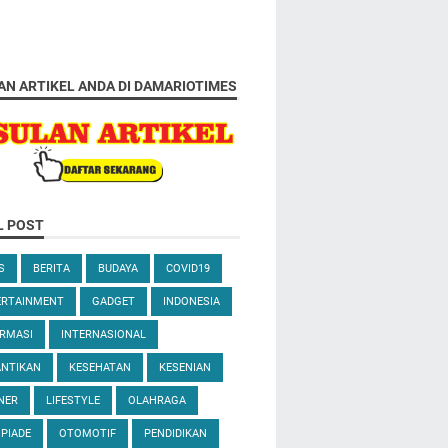
AN ARTIKEL ANDA DI DAMARIOTIMES
L POST
S
BERITA
BUDAYA
COVID19
ERTAINMENT
GADGET
INDONESIA
RMASI
INTERNASIONAL
ANTIKAN
KESEHATAN
KESENIAN
NER
LIFESTYLE
OLAHRAGA
PIADE
OTOMOTIF
PENDIDIKAN