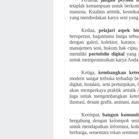
tetaplah kemampuan untuk berkomu
manusia. Kualitas artistik, keuni
yang membedakan karya seni yang l
Kedua,
pelajari aspek bis
beroperasi, bagaimana harga seb
dengan galeri, kolektor, kurator
manajemen seni, hukum hak cipta,
memiliki
portofolio digital
yang p
untuk mempromosikan karya Anda
Ketiga,
kembangkan keter
modern sangat terbuka terhadap ber
digital, instalasi, seni pertunjukan
akan memperkaya praktik artisti
juga untuk mengembangkan ketera
ilustrasi, desain grafis, animasi, 
Keempat,
bangun komunit
bergabung dengan kelompok senim
untuk mendapatkan informasi, kol
berharga, sementara rekan seniman d