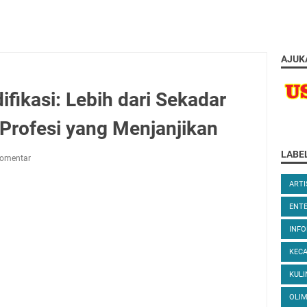
AJUK
ifikasi: Lebih dari Sekadar
 Profesi yang Menjanjikan
LABE
komentar
ARTI
ENT
INFO
KEC
KULI
OLIM