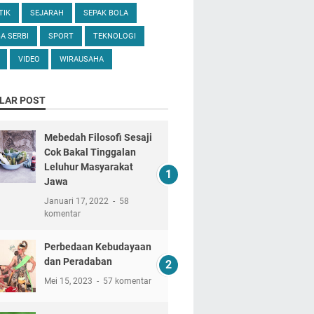
TIK
SEJARAH
SEPAK BOLA
A SERBI
SPORT
TEKNOLOGI
VIDEO
WIRAUSAHA
LAR POST
Mebedah Filosofi Sesaji
Cok Bakal Tinggalan
Leluhur Masyarakat
Jawa
Januari 17, 2022
58
komentar
Perbedaan Kebudayaan
dan Peradaban
Mei 15, 2023
57 komentar