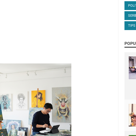
POLI
SERB
TIPS
POPU