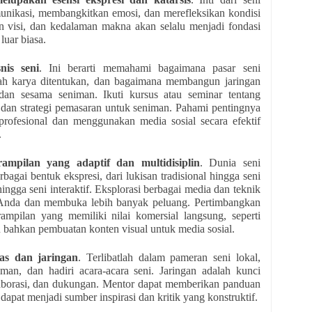
nikasi, membangkitkan emosi, dan merefleksikan kondisi
kan visi, dan kedalaman makna akan selalu menjadi fondasi
uar biasa.
nis seni
. Ini berarti memahami bagaimana pasar seni
uah karya ditentukan, dan bagaimana membangun jaringan
, dan sesama seniman. Ikuti kursus atau seminar tentang
 dan strategi pemasaran untuk seniman. Pahami pentingnya
rofesional dan menggunakan media sosial secara efektif
.
ampilan yang adaptif dan multidisiplin
. Dunia seni
bagai bentuk ekspresi, dari lukisan tradisional hingga seni
, hingga seni interaktif. Eksplorasi berbagai media dan teknik
k Anda dan membuka lebih banyak peluang. Pertimbangkan
mpilan yang memiliki nilai komersial langsung, seperti
atau bahkan pembuatan konten visual untuk media sosial.
as dan jaringan
. Terlibatlah dalam pameran seni lokal,
an, dan hadiri acara-acara seni. Jaringan adalah kunci
aborasi, dan dukungan. Mentor dapat memberikan panduan
apat menjadi sumber inspirasi dan kritik yang konstruktif.