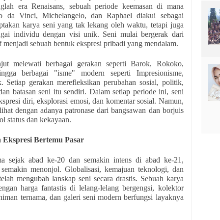
nglah era Renaisans, sebuah periode keemasan di mana
o da Vinci, Michelangelo, dan Raphael diakui sebagai
takan karya seni yang tak lekang oleh waktu, tetapi juga
ai individu dengan visi unik. Seni mulai bergerak dari
atif menjadi sebuah bentuk ekspresi pribadi yang mendalam.
anjut melewati berbagai gerakan seperti Barok, Rokoko,
ingga berbagai "isme" modern seperti Impresionisme,
 Setiap gerakan merefleksikan perubahan sosial, politik,
dan batasan seni itu sendiri. Dalam setiap periode ini, seni
spresi diri, eksplorasi emosi, dan komentar sosial. Namun,
rlihat dengan adanya patronase dari bangsawan dan borjuis
ol status dan kekayaan.
a Ekspresi Bertemu Pasar
ma sejak abad ke-20 dan semakin intens di abad ke-21,
semakin menonjol. Globalisasi, kemajuan teknologi, dan
telah mengubah lanskap seni secara drastis. Sebuah karya
engan harga fantastis di lelang-lelang bergengsi, kolektor
niman ternama, dan galeri seni modern berfungsi layaknya