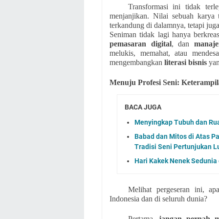
Transformasi ini tidak ter
menjanjikan. Nilai sebuah karya
terkandung di dalamnya, tetapi juga
Seniman tidak lagi hanya berkrea
pemasaran digital
, dan
manaje
melukis, memahat, atau mendesai
mengembangkan
literasi bisnis
yan
Menuju Profesi Seni: Keterampi
BACA JUGA
Menyingkap Tubuh dan Ruan
Babad dan Mitos di Atas 
Tradisi Seni Pertunjukan L
Hari Kakek Nenek Sedunia 
Melihat pergeseran ini, a
Indonesia dan di seluruh dunia?
Pertama,
jangan pernah me