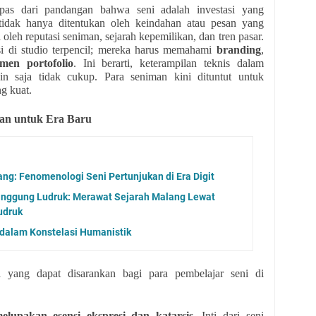
lepas dari pandangan bahwa seni adalah investasi yang
 tidak hanya ditentukan oleh keindahan atau pesan yang
 oleh reputasi seniman, sejarah kepemilikan, dan tren pasar.
si di studio terpencil; mereka harus memahami
branding
,
men portofolio
. Ini berarti, keterampilan teknis dalam
n saja tidak cukup. Para seniman kini dituntut untuk
g kuat.
lan untuk Era Baru
g: Fenomenologi Seni Pertunjukan di Era Digit
Panggung Ludruk: Merawat Sejarah Malang Lewat
udruk
dalam Konstelasi Humanistik
pa yang dapat disarankan bagi para pembelajar seni di
lupakan esensi ekspresi dan katarsis
. Inti dari seni